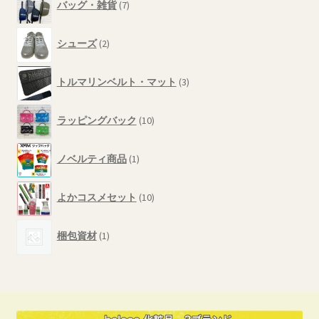
商
バッグ・雑貨
7
個
品
の
2
商
シューズ
2
個
品
の
3
商
トルマリンベルト・マット
3
個
品
の
10
商
ラッピングバック
10
個
品
の
1
商
ノベルティ商品
1
個
品
の
10
商
よかコスメセット
10
個
品
の
1
商
梱包資材
1
個
品
の
商
品