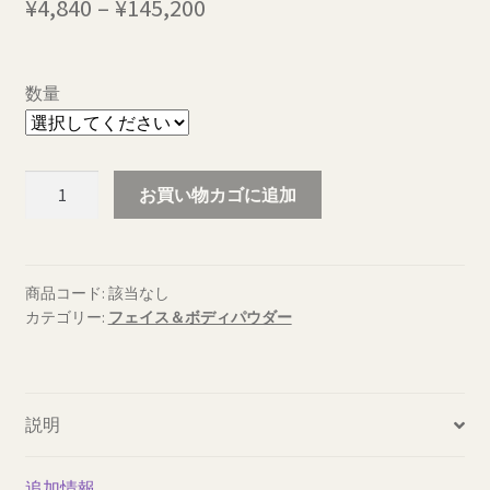
価
¥
4,840
–
¥
145,200
格
帯:
数量
¥4,840
–
ク
お買い物カゴに追加
¥145,200
リ
ア
ー
ナ
商品コード:
該当なし
カテゴリー:
フェイス＆ボディパウダー
パ
ウ
ダ
ー
説明
個
追加情報