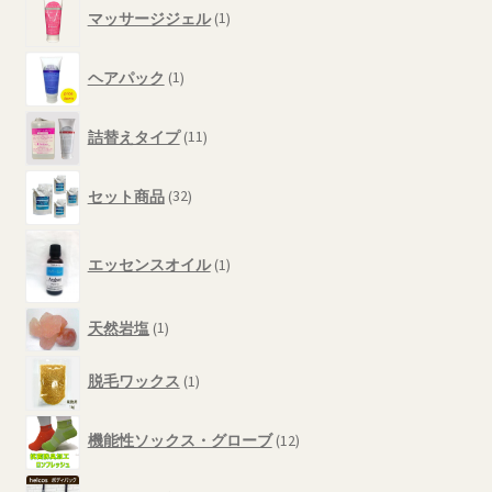
1
商
マッサージジェル
1
個
品
の
1
商
ヘアパック
1
個
品
の
11
商
詰替えタイプ
11
個
品
の
32
商
セット商品
32
個
品
の
1
商
エッセンスオイル
1
個
品
の
商
1
天然岩塩
1
品
個
1
の
脱毛ワックス
1
個
商
の
品
12
商
機能性ソックス・グローブ
12
個
品
の
7