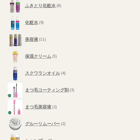
8
シ
商
ふきとり化粧水
8
個
ョ
品
の
ン
9
商
化粧水
9
は
個
品
の
商
11
商
美容液
11
品
個
品
ペ
の
5
商
ー
保湿クリーム
5
個
品
ジ
の
4
か
商
スクワランオイル
4
個
品
ら
の
3
選
商
まつ毛コーティング剤
3
個
択
品
の
2
で
商
まつ毛美容液
2
個
き
品
の
ま
2
商
グルーリムーバー
2
個
す
品
の
9