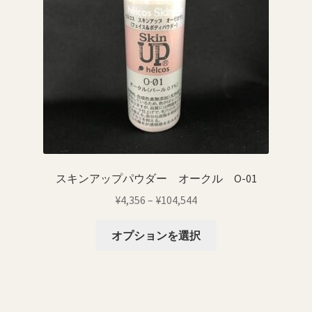
ー
バ
ジ
リ
か
エ
ら
ー
選
シ
択
ョ
で
ン
き
が
ま
あ
す
り
スキンアップパウダー オークル O-01
ま
価
¥
4,356
–
¥
104,544
す。
格
オ
こ
帯:
オプションを選択
プ
の
¥4,356
シ
商
–
ョ
品
¥104,544
ン
に
は