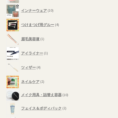
品
の
10
商
インナーウェア
10
個
品
の
4
商
つけまつげ用グルー
4
個
品
の
1
商
眉毛美容液
1
個
品
の
1
商
アイライナー
1
個
品
の
4
商
ツィザー
4
個
品
の
2
商
ネイルケア
2
個
品
の
10
メイク用具・詰替え容器
10
商
個
品
の
2
フェイス＆ボディパック
2
商
個
品
の