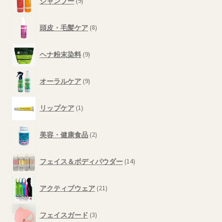
商
シャンプー
9
個
品
の
8
商
頭皮・毛髪ケア
8
個
品
の
9
商
ヘナ粉末染料
9
個
品
の
9
商
オーラルケア
9
個
品
の
1
商
リップケア
1
個
品
の
2
商
美容・健康食品
2
個
品
の
14
商
フェイス＆ボディパウダー
14
個
品
の
21
商
アクティブウェア
21
個
品
の
3
商
フェイスガード
3
個