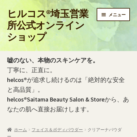
ヒルコス®埼玉営業
ナ
コ
メニュー
ビ
ン
所公式オンライン
ゲ
テ
ショップ
ー
ン
シ
ツ
ョ
へ
ホーム
ン
ス
嘘のない、本物のスキンケアを。
へ
キ
PayPay銀行の口座開設およびお振込方法について
丁寧に、正直に。
ス
ッ
helcos®
が追求し続けるのは「絶対的な安全
キ
プ
PayPay銀行の振込明細（PDF）をダウンロードする方法
ッ
と高品質」。
プ
helcos®Saitama Beauty Salon & Store
から、あ
お問い合わせ
なたの肌へ直接お届けします。
お買い物カゴ
ホーム
フェイス＆ボディパウダー
クリアーナパウダ
ご利用ガイド
ー