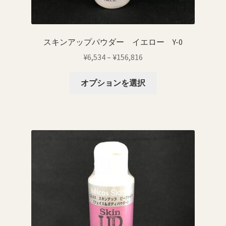
スキンアップパウダー イエロー Y-0
価
¥
6,534
–
¥
156,816
格
こ
帯:
オプションを選択
の
¥6,534
商
–
品
¥156,816
に
は
複
数
の
バ
リ
エ