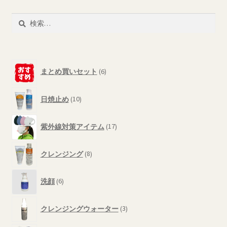
は
商
複
検
品
数
索:
ペ
の
ー
バ
ジ
6
リ
まとめ買いセット
6
か
個
エ
ら
の
ー
10
選
商
日焼止め
10
シ
個
品
択
の
ョ
17
で
商
紫外線対策アイテム
17
ン
個
き
品
が
の
8
ま
商
あ
クレンジング
8
個
す
品
り
の
6
ま
商
洗顔
6
個
す。
品
の
3
オ
商
クレンジングウォーター
3
個
プ
品
の