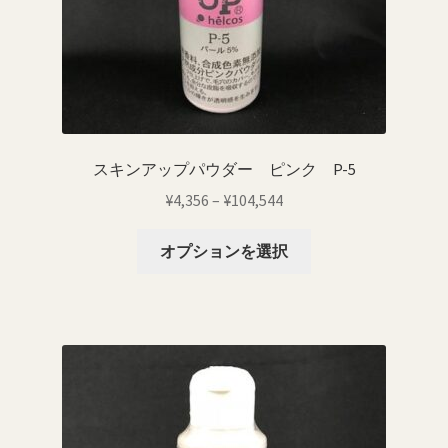
ー
シ
ョ
ン
が
あ
り
スキンアップパウダー ピンク P-5
ま
価
¥
4,356
–
¥
104,544
す。
格
オ
こ
帯:
オプションを選択
プ
の
¥4,356
シ
商
–
ョ
品
¥104,544
ン
に
は
は
商
複
品
数
ペ
の