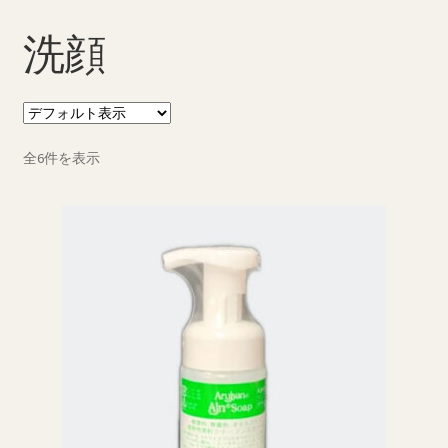
ブログ一覧
洗顔
プライバシーポリシー
マイページ
全6件を表示
ログイン
商品ラインナップ
営業所案内
支払い
新規登録