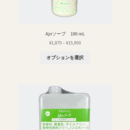
特定商取引法に基づく表記
返品・払い戻しポリシー
Ajnソープ 100 mL
配送料について
価
¥
1,870
–
¥
15,900
格
こ
帯:
オプションを選択
の
¥1,870
商
–
品
¥15,900
に
は
複
数
の
バ
リ