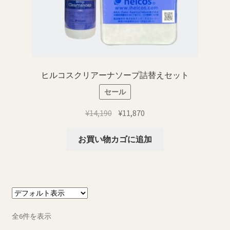
シ
択
ョ
で
ン
き
が
ま
あ
す
り
ヒルコスクリアーナソープ詰替えセット
ま
セール
す。
オ
元
現
¥
14,190
¥
11,870
プ
の
在
シ
価
の
お買い物カゴに追加
ョ
格
価
ン
は
格
は
¥14,190
は
商
で
¥11,870
品
し
で
ペ
た。
す。
全6件を表示
ー