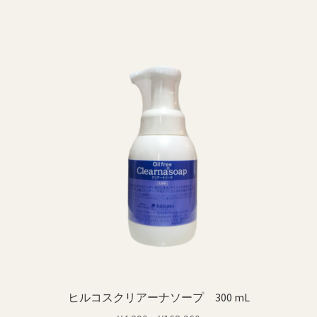
ン
は
格
は
¥10,890
は
商
で
¥9,020
品
し
で
ペ
た。
す。
ー
ジ
か
ら
選
択
で
き
ま
す
ヒルコスクリアーナソープ 300 mL