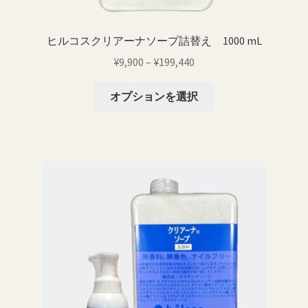
あ
り
ヒルコスクリアーナソープ詰替え 1000 mL
ま
価
¥
9,900
–
¥
199,440
す。
格
オ
こ
帯:
オプションを選択
プ
の
¥9,900
シ
商
–
ョ
品
¥199,440
ン
に
は
は
商
複
品
数
ペ
の
ー
バ
ジ
リ
か
エ
ら
ー
選