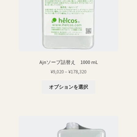
エ
ー
シ
ョ
ン
が
あ
り
Ajnソープ詰替え 1000 mL
ま
価
¥
9,020
–
¥
178,320
す。
格
オ
こ
帯:
オプションを選択
プ
の
¥9,020
シ
商
–
ョ
品
¥178,320
ン
に
は
は
商
複
品