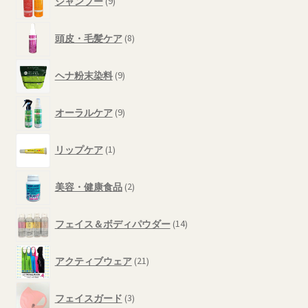
商
シャンプー
9
個
品
の
8
商
頭皮・毛髪ケア
8
個
品
の
9
商
ヘナ粉末染料
9
個
品
の
9
商
オーラルケア
9
個
品
の
1
商
リップケア
1
個
品
の
2
商
美容・健康食品
2
個
品
の
14
商
フェイス＆ボディパウダー
14
個
品
の
21
商
アクティブウェア
21
個
品
の
3
商
フェイスガード
3
個