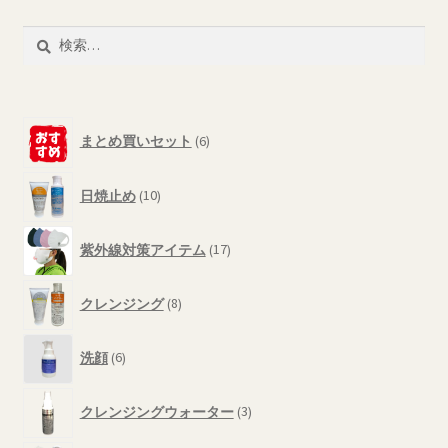
ジ
か
検
ら
索:
選
択
6
で
まとめ買いセット
6
個
き
の
10
ま
商
日焼止め
10
個
す
品
の
17
商
紫外線対策アイテム
17
個
品
の
8
商
クレンジング
8
個
品
の
6
商
洗顔
6
個
品
の
3
商
クレンジングウォーター
3
個
品
の