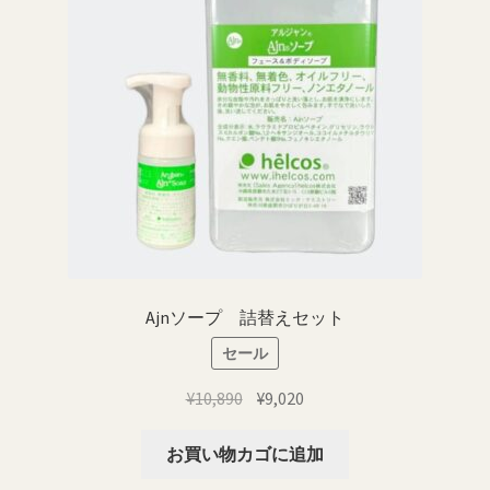
数
ペ
の
ー
バ
ジ
リ
か
エ
ら
ー
選
シ
択
ョ
で
ン
き
が
ま
あ
す
り
Ajnソープ 詰替えセット
ま
セール
す。
オ
元
現
¥
10,890
¥
9,020
プ
の
在
シ
価
の
お買い物カゴに追加
ョ
格
価