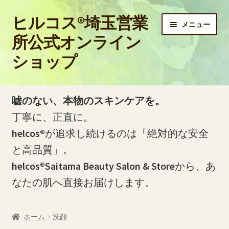
ヒルコス®埼玉営業
ナ
コ
メニュー
ビ
ン
所公式オンライン
ゲ
テ
ショップ
ー
ン
シ
ツ
ョ
へ
ホーム
ン
ス
嘘のない、本物のスキンケアを。
へ
キ
PayPay銀行の口座開設およびお振込方法について
丁寧に、正直に。
ス
ッ
helcos®
が追求し続けるのは「絶対的な安全
キ
プ
PayPay銀行の振込明細（PDF）をダウンロードする方法
ッ
と高品質」。
プ
helcos®Saitama Beauty Salon & Store
から、あ
お問い合わせ
なたの肌へ直接お届けします。
お買い物カゴ
ホーム
洗顔
ご利用ガイド