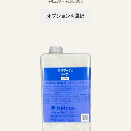
価
¥
4,290
–
¥
168,960
格
こ
帯:
オプションを選択
の
¥4,290
商
–
品
¥168,960
に
は
複
数
の
バ
リ
エ
ー
シ
ョ
ン
が