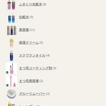
8
商
ふきとり化粧水
8
個
品
の
9
商
化粧水
9
個
品
の
11
商
美容液
11
個
品
の
5
商
保湿クリーム
5
個
品
の
4
商
スクワランオイル
4
個
品
の
3
商
まつ毛コーティング剤
3
個
品
の
2
商
まつ毛美容液
2
個
品
の
2
商
グルーリムーバー
2
個
品
の
9