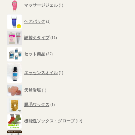
1
商
マッサージジェル
1
個
品
の
1
商
ヘアパック
1
個
品
の
11
商
詰替えタイプ
11
個
品
の
32
商
セット商品
32
個
品
の
1
商
エッセンスオイル
1
個
品
の
商
1
天然岩塩
1
品
個
1
の
脱毛ワックス
1
個
商
の
品
12
商
機能性ソックス・グローブ
12
個
品
の
7