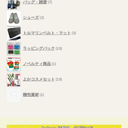
商
バッグ・雑貨
7
個
品
の
2
商
シューズ
2
個
品
の
3
商
トルマリンベルト・マット
3
個
品
の
10
商
ラッピングバック
10
個
品
の
1
商
ノベルティ商品
1
個
品
の
10
商
よかコスメセット
10
個
品
の
1
商
梱包資材
1
個
品
の
商
品