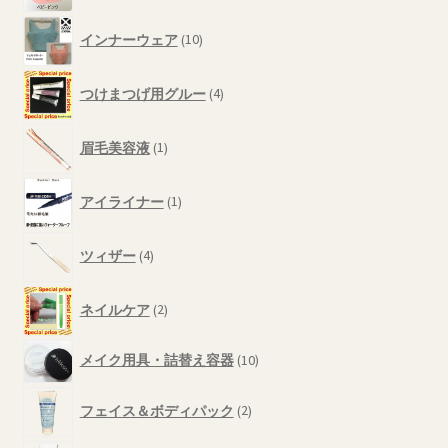
品
の
10
商
インナーウェア
10
個
品
の
4
商
つけまつげ用グルー
4
個
品
の
1
商
眉毛美容液
1
個
品
の
1
商
アイライナー
1
個
品
の
4
商
ツィザー
4
個
品
の
2
商
ネイルケア
2
個
品
の
10
メイク用具・詰替え容器
10
商
個
品
の
2
フェイス＆ボディパック
2
商
個
品
の