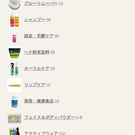
商
グルーリムーバー
2
個
品
の
9
商
シャンプー
9
個
品
の
8
商
頭皮・毛髪ケア
8
個
品
の
9
商
ヘナ粉末染料
9
個
品
の
9
商
オーラルケア
9
個
品
の
1
商
リップケア
1
個
品
の
2
商
美容・健康食品
2
個
品
の
14
商
フェイス＆ボディパウダー
14
個
品
の
21
商
アクティブウェア
21