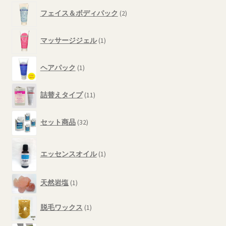
の
2
フェイス＆ボディパック
2
商
個
品
の
1
商
マッサージジェル
1
個
品
の
1
商
ヘアパック
1
個
品
の
11
商
詰替えタイプ
11
個
品
の
32
商
セット商品
32
個
品
の
1
商
エッセンスオイル
1
個
品
の
商
1
天然岩塩
1
品
個
1
の
脱毛ワックス
1
個
商
の
品