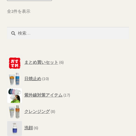
は
商
複
全2件を表示
品
数
ペ
の
ー
検
バ
ジ
索:
リ
か
エ
ら
ー
選
6
シ
まとめ買いセット
6
個
択
ョ
の
で
10
ン
商
日焼止め
10
き
個
が
品
ま
の
あ
17
商
紫外線対策アイテム
17
す
個
り
品
の
ま
8
商
クレンジング
8
す。
個
品
の
オ
6
商
洗顔
6
プ
個
品