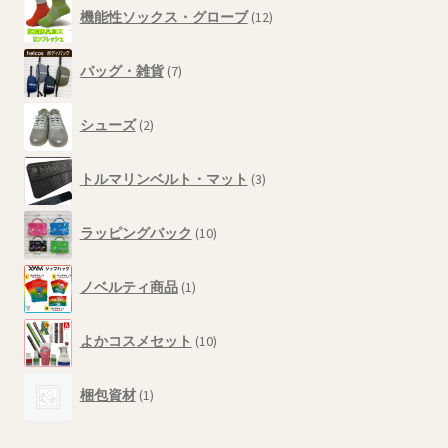
12
商
機能性ソックス・グローブ
12
個
品
の
7
商
バッグ・雑貨
7
個
品
の
2
商
シューズ
2
個
品
の
3
商
トルマリンベルト・マット
3
個
品
の
10
商
ラッピングバック
10
個
品
の
1
商
ノベルティ商品
1
個
品
の
10
商
よかコスメセット
10
個
品
の
1
商
梱包資材
1
個
品
の
商