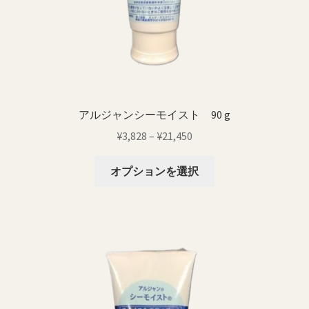
特定商取引法に基づく表記
返品・払い戻しポリシー
配送料について
アルジャンシーモイスト 90 g
価
¥
3,828
–
¥
21,450
格
こ
帯:
オプションを選択
の
¥3,828
商
–
品
¥21,450
に
は
複
数
の