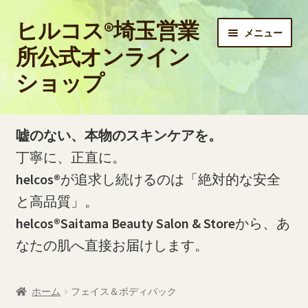
ヒルコス®埼玉営業
ナ
コ
メニュー
ビ
ン
所公式オンライン
ゲ
テ
ショップ
ー
ン
シ
ツ
ョ
へ
ホーム
ン
ス
嘘のない、本物のスキンケアを。
へ
キ
PayPay銀行の口座開設およびお振込方法について
丁寧に、正直に。
ス
ッ
helcos®
が追求し続けるのは「絶対的な安全
キ
プ
PayPay銀行の振込明細（PDF）をダウンロードする方法
ッ
と高品質」。
プ
helcos®Saitama Beauty Salon & Store
から、あ
お問い合わせ
なたの肌へ直接お届けします。
お買い物カゴ
ホーム
フェイス＆ボディパック
ご利用ガイド