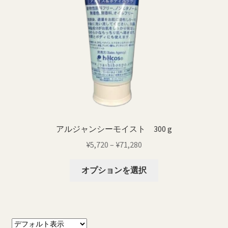
バ
リ
エ
ー
シ
ョ
ン
が
あ
り
アルジャンシーモイスト 300 g
ま
価
¥
5,720
–
¥
71,280
す。
格
オ
こ
帯:
オプションを選択
プ
の
¥5,720
シ
商
–
ョ
品
¥71,280
ン
に
は