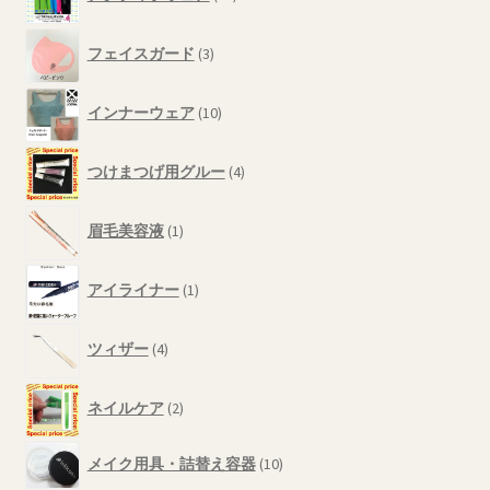
個
品
の
3
商
フェイスガード
3
個
品
の
10
商
インナーウェア
10
個
品
の
4
商
つけまつげ用グルー
4
個
品
の
1
商
眉毛美容液
1
個
品
の
1
商
アイライナー
1
個
品
の
4
商
ツィザー
4
個
品
の
2
商
ネイルケア
2
個
品
の
10
メイク用具・詰替え容器
10
商
個
品