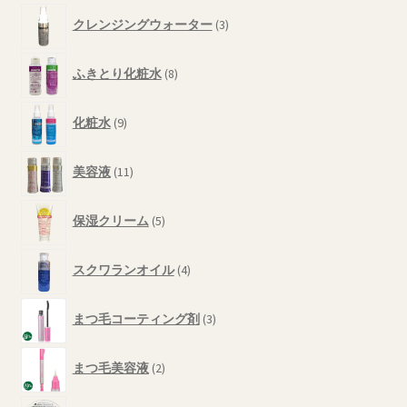
シ
の
3
商
ョ
クレンジングウォーター
3
個
品
ン
の
8
は
商
ふきとり化粧水
8
個
商
品
の
9
品
商
化粧水
9
個
ペ
品
の
11
ー
商
美容液
11
個
ジ
品
の
か
5
商
保湿クリーム
5
ら
個
品
の
選
4
商
スクワランオイル
4
択
個
品
で
の
3
商
まつ毛コーティング剤
3
き
個
品
ま
の
2
す
商
まつ毛美容液
2
個
品
の
2