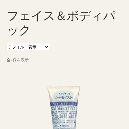
ブログ一覧
フェイス＆ボディパ
ック
プライバシーポリシー
マイページ
ログイン
全2件を表示
商品ラインナップ
営業所案内
支払い
新規登録