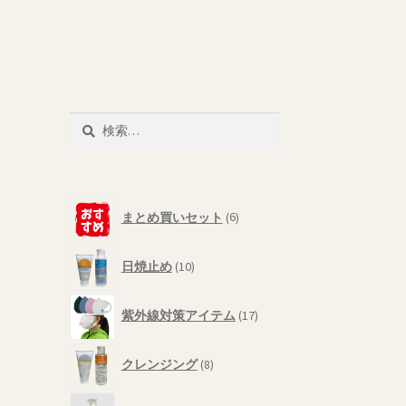
検
索:
6
まとめ買いセット
6
個
の
10
商
日焼止め
10
個
品
の
17
商
紫外線対策アイテム
17
個
品
の
8
商
クレンジング
8
個
品
の
6