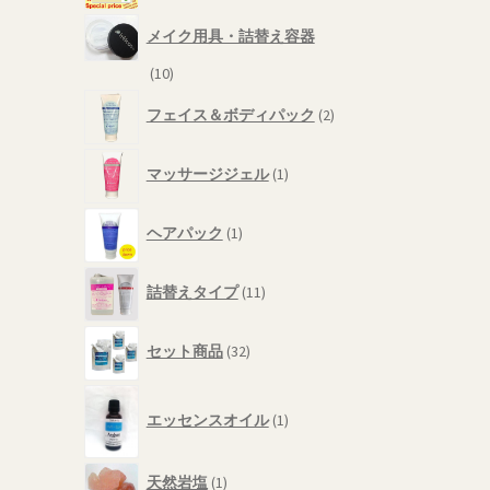
品
の
メイク用具・詰替え容器
商
品
10
10
個
2
フェイス＆ボディパック
2
の
個
商
の
1
品
商
マッサージジェル
1
個
品
の
1
商
ヘアパック
1
個
品
の
11
商
詰替えタイプ
11
個
品
の
32
商
セット商品
32
個
品
の
1
商
エッセンスオイル
1
個
品
の
商
1
天然岩塩
1