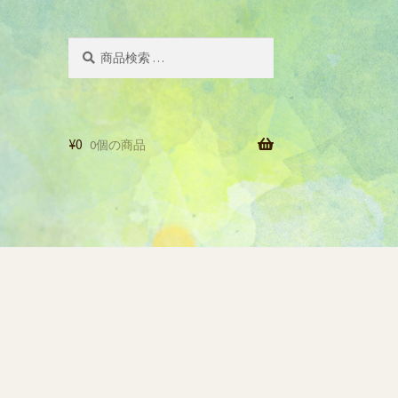
検
検
索
索
対
象:
¥
0
0個の商品
一覧