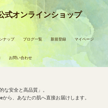
所公式オンラインショップ
ンナップ
ブログ一覧
新規登録
マイページ
内
お問い合わせ
込方法について
ロードする方法
お問い合わせ
お買い物カゴ
ご利用ガイド
ブログ
的な安全と高品質」。
re
から、あなたの肌へ直接お届けします。
ン
商品ラインナップ
営業所案内
支払い
新規登録