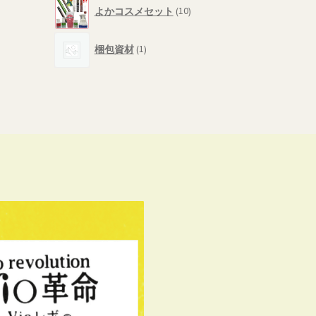
10
商
よかコスメセット
10
個
品
の
1
商
梱包資材
1
個
品
の
商
品