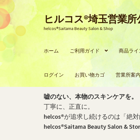
ヒルコス®埼玉営業
ナ
コ
ビ
ン
helcos®Saitama Beauty Salon & Shop
ゲ
テ
ー
ン
シ
ツ
ホーム
ご利用ガイド
商品ライ
ョ
へ
ン
ス
へ
キ
ログイン
お買い物カゴ
営業所案
ス
ッ
キ
プ
ッ
ホーム
PayPay銀行の口座開設およびお振
嘘のない、本物のスキンケアを。
プ
丁寧に、正直に。
PayPay銀行の振込明細（PDF）をダウン
helcos®
が追求し続けるのは「絶対
helcos®Saitama Beauty Salon & Sto
プライバシーポリシー
マイページ
ログイ