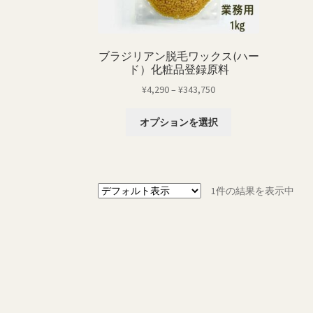
ブラジリアン脱毛ワックス(ハー
ド）化粧品登録原料
価
¥
4,290
–
¥
343,750
格
こ
帯:
オプションを選択
の
¥4,290
商
–
品
¥343,750
に
1件の結果を表示中
は
複
数
の
バ
リ
エ
ー