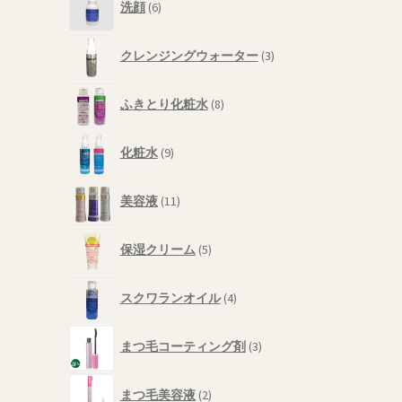
商
洗顔
6
個
品
の
3
商
クレンジングウォーター
3
個
品
の
8
商
ふきとり化粧水
8
個
品
の
9
商
化粧水
9
個
品
の
11
商
美容液
11
個
品
の
5
商
保湿クリーム
5
個
品
の
4
商
スクワランオイル
4
個
品
の
3
商
まつ毛コーティング剤
3
個
品
の
2
商
まつ毛美容液
2