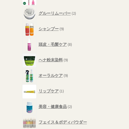
個
品
の
2
商
グルーリムーバー
2
個
品
の
9
商
シャンプー
9
個
品
の
8
商
頭皮・毛髪ケア
8
個
品
の
9
商
ヘナ粉末染料
9
個
品
の
9
商
オーラルケア
9
個
品
の
1
商
リップケア
1
個
品
の
2
商
美容・健康食品
2
個
品
の
商
フェイス＆ボディパウダー
品