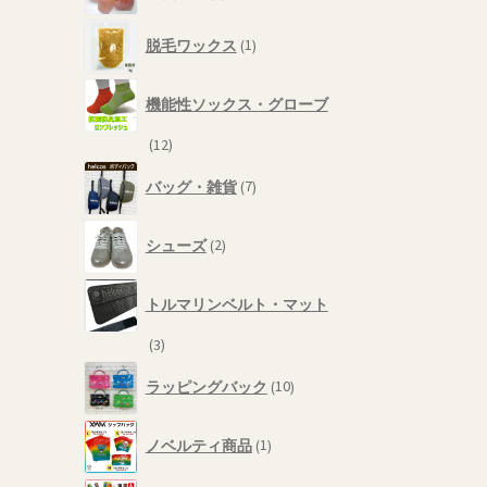
品
個
1
の
脱毛ワックス
1
個
商
の
品
商
機能性ソックス・グローブ
品
12
12
個
7
バッグ・雑貨
7
の
個
商
の
2
品
商
シューズ
2
個
品
の
商
トルマリンベルト・マット
品
3
3
個
10
ラッピングバック
10
の
個
商
の
1
品
商
ノベルティ商品
1
個
品
の