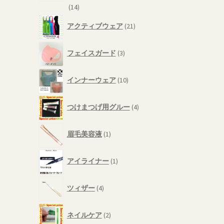
14
14
個
21
アクティブウェア
21
の
個
商
の
3
品
商
フェイスガード
3
個
品
の
10
商
インナーウェア
10
個
品
の
4
商
つけまつげ用グルー
4
個
品
の
1
商
眉毛美容液
1
個
品
の
1
商
アイライナー
1
個
品
の
4
商
ツィザー
4
個
品
の
2
商
ネイルケア
2
個