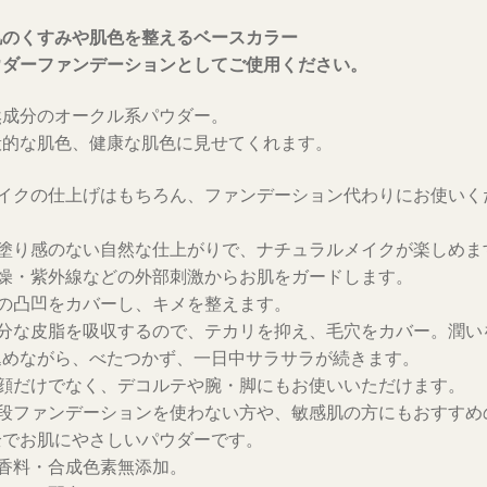
肌のくすみや肌色を整えるベースカラー
ウダーファンデーションとしてご使用ください。
然成分のオークル系パウダー。
般的な肌色、健康な肌色に見せてくれます。
メイクの仕上げはもちろん、ファンデーション代わりにお使いく
。
厚塗り感のない自然な仕上がりで、ナチュラルメイクが楽しめま
乾燥・紫外線などの外部刺激からお肌をガードします。
肌の凸凹をカバーし、キメを整えます。
余分な皮脂を吸収するので、テカリを抑え、毛穴をカバー。潤い
込めながら、べたつかず、一日中サラサラが続きます。
お顔だけでなく、デコルテや腕・脚にもお使いいただけます。
普段ファンデーションを使わない方や、敏感肌の方にもおすすめ
全でお肌にやさしいパウダーです。
無香料・合成色素無添加。