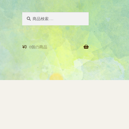
検
検
索
索
対
象:
¥
0
0個の商品
一覧