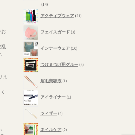
14
14
個
21
アクティブウェア
21
の
個
商
の
3
品
でお
商
フェイスガード
3
個
品
の
10
散乱
商
インナーウェア
10
個
で、
品
の
4
商
つけまつげ用グルー
4
個
ッ
品
の
りま
1
商
眉毛美容液
1
個
品
の
つく
1
商
アイライナー
1
ま
個
品
の
4
商
ツィザー
4
個
品
の
2
い。
商
ネイルケア
2
個