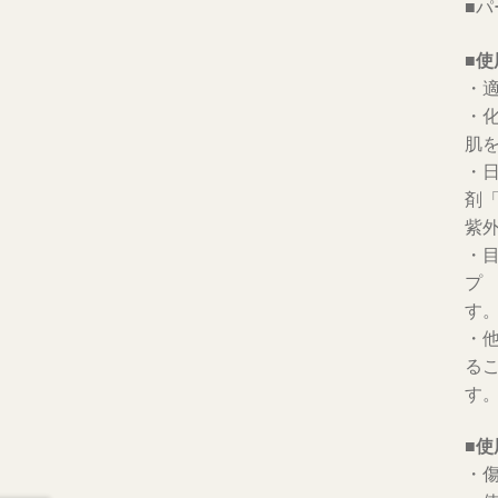
■パ
■使
・
・
肌
・
剤
紫
・
プ
す
・
る
す
■使
・