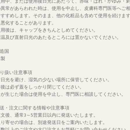
使用中、または使用後日光にあたって、赤味・はれ・かゆみ・
の異常があらわれた時は、使用を中止し、皮膚科専門医等へご
おすすめします。そのまま、他の化粧品も含めて使用を続けま
、悪化することがあります。
使用後は、キャップをきちんとしめてください。
高温及び直射日光のあたるところには置かないでください。
製造国
本製
取り扱い注意事項
射日光を避け、湿気の少ない場所に保管してください。
用後は必ず蓋をしっかり閉じてください。
常が生じた場合は使用を中止し、専門医に相談してください。
発送・注文に関する情報や注意事項
注文後、通常3～5営業日以内に発送いたします。
取り寄せの場合は、別途発送日をご案内いたします。
庫数以上のご注文や大口注文もお気軽にお問い合わせください