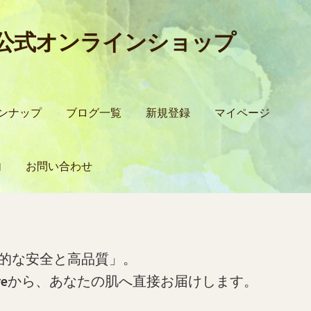
所公式オンラインショップ
ンナップ
ブログ一覧
新規登録
マイページ
内
お問い合わせ
込方法について
ロードする方法
お問い合わせ
お買い物カゴ
ご利用ガイド
ブログ
的な安全と高品質」。
re
から、あなたの肌へ直接お届けします。
ン
商品ラインナップ
営業所案内
支払い
新規登録