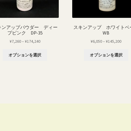
キンアップパウダー ディー
スキンアップ ホワイトベ
プピンク DP-35
WB
価
価
¥
7,260
–
¥
174,240
¥
6,050
–
¥
145,200
格
格
こ
帯:
帯:
オプションを選択
オプションを選択
の
¥7,260
¥6,05
商
–
–
品
¥174,240
¥145,
に
は
複
数
の
バ
リ
エ
ー