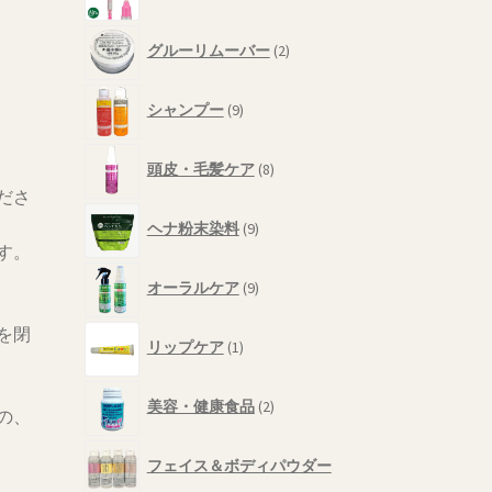
個
品
の
2
商
グルーリムーバー
2
個
品
の
9
商
シャンプー
9
個
品
の
8
商
頭皮・毛髪ケア
8
個
品
ださ
の
9
商
ヘナ粉末染料
9
個
す。
品
の
9
商
オーラルケア
9
個
品
の
1
を閉
商
リップケア
1
個
品
の
2
商
美容・健康食品
2
の、
個
品
の
商
フェイス＆ボディパウダー
品