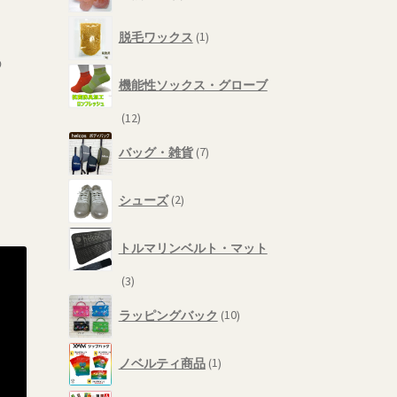
品
個
1
の
脱毛ワックス
1
個
商
の
の
品
商
機能性ソックス・グローブ
品
12
12
。
個
7
バッグ・雑貨
7
の
個
商
の
2
品
商
シューズ
2
個
品
の
商
トルマリンベルト・マット
品
3
3
個
10
ラッピングバック
10
の
個
商
の
1
品
商
ノベルティ商品
1
個
品
の