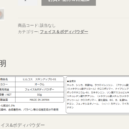
¥104,544
キ
ン
ア
ッ
商品コード:
該当なし
カテゴリー:
フェイス＆ボディパウダー
プ
パ
ウ
ダ
ー
明
オ
ー
ク
ル
O-
01
個
ェイス&ボディパウダー