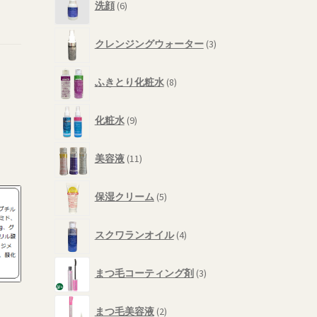
商
洗顔
6
個
品
の
3
商
クレンジングウォーター
3
個
品
の
8
商
ふきとり化粧水
8
個
品
の
9
商
化粧水
9
個
品
の
11
商
美容液
11
個
品
の
5
商
保湿クリーム
5
個
品
の
4
商
スクワランオイル
4
個
品
の
3
商
まつ毛コーティング剤
3
個
品
の
2
商
まつ毛美容液
2