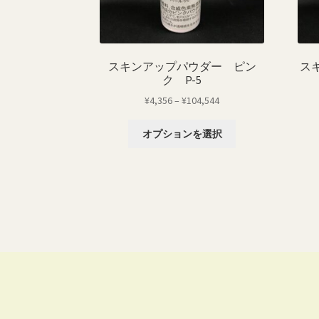
スキンアップパウダー ピン
ス
ク P-5
価
¥
4,356
–
¥
104,544
格
こ
帯:
オプションを選択
の
¥4,356
商
–
品
¥104,544
に
は
複
数
の
バ
リ
エ
ー