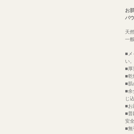
お
パ
天
一
■
い
■
■
■
■
じ
■
■
安
■