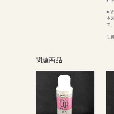
■ 
本
で
ご
関連商品