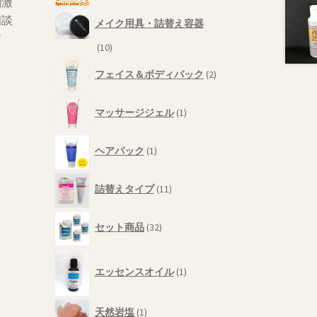
刺激
品
の
相談
メイク用具・詰替え容器
商
す
品
10
10
個
2
フェイス＆ボディパック
2
の
個
商
の
1
品
商
マッサージジェル
1
個
品
の
1
商
ヘアパック
1
個
品
の
11
商
詰替えタイプ
11
個
品
の
32
商
セット商品
32
個
品
の
1
商
エッセンスオイル
1
個
品
の
商
1
天然岩塩
1
。