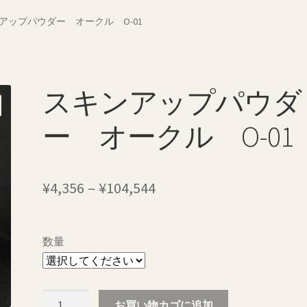
ポリシー
配送料について
アップパウダー オークル O-01
スキンアップパウダ
ー オークル O-01
価
¥
4,356
–
¥
104,544
格
帯:
数量
¥4,356
–
ス
お買い物カゴに追加