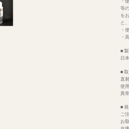
・
等
を
と
・
・
■ 
日
■ 
直
使
異
■ 
ご
お
在