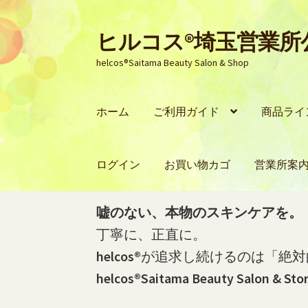
ヒルコス®埼玉営業
ナ
コ
ビ
ン
helcos®Saitama Beauty Salon & Shop
ゲ
テ
ー
ン
シ
ツ
ホーム
ご利用ガイド
商品ライ
ョ
へ
ン
ス
へ
キ
ログイン
お買い物カゴ
営業所案
ス
ッ
キ
プ
ッ
ホーム
PayPay銀行の口座開設およびお振
嘘のない、本物のスキンケアを。
プ
丁寧に、正直に。
PayPay銀行の振込明細（PDF）をダウン
helcos®
が追求し続けるのは「絶対
helcos®Saitama Beauty Salon & Sto
プライバシーポリシー
マイページ
ログイ