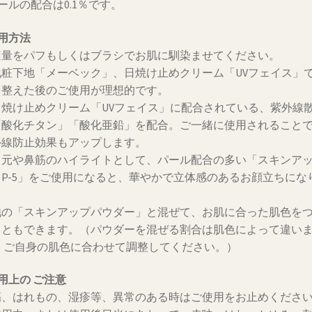
ールの配合は0.1％です。
用方法
適量をパフもしくはブラシでお肌に馴染ませてください。
化粧下地「メーベック」、日焼け止めクリーム「UVフェイス」
を整えた後のご使用が理想的です。
日焼け止めクリーム「UVフェイス」に配合されている、紫外線
「酸化チタン」「酸化亜鉛」を配合。ご一緒に使用されること
外線防止効果もアップします。
目元や鼻筋のハイライトとして、パール配合の多い「スキンア
 P-5」をご使用になると、華やかで立体感のあるお顔立ちにな
。
他の「スキンアップパウダー」と混ぜて、お肌に合った肌色を
こともできます。（パウダーを混ぜる割合は肌色によって違い
。 ご自身の肌色に合わせて調整してください。）
用上の ご注意
傷、はれもの、湿疹等、異常のある時はご使用をお止めくださ