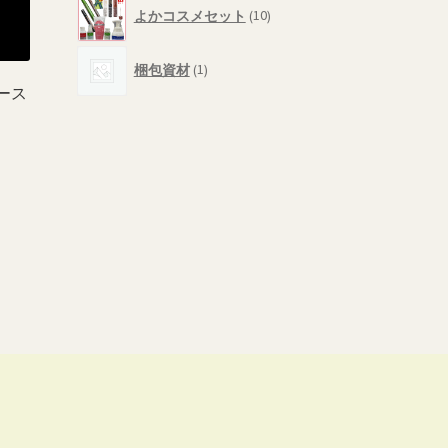
10
商
よかコスメセット
10
個
品
の
1
商
梱包資材
1
個
品
ース
の
商
品
こ
の
0
商
品
200
に
は
複
数
の
バ
リ
エ
ー