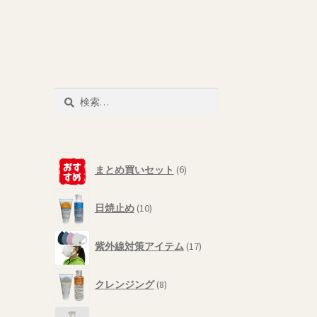
検
索:
6
まとめ買いセット
6
個
の
10
商
日焼止め
10
個
品
の
17
商
紫外線対策アイテム
17
個
品
の
8
商
クレンジング
8
個
品
の
6