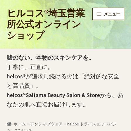
ヒルコス®埼玉営業
ナ
コ
メニュー
ビ
ン
所公式オンライン
ゲ
テ
ショップ
ー
ン
シ
ツ
ョ
へ
ホーム
ン
ス
嘘のない、本物のスキンケアを。
へ
キ
PayPay銀行の口座開設およびお振込方法について
丁寧に、正直に。
ス
ッ
helcos®
が追求し続けるのは「絶対的な安全
キ
プ
PayPay銀行の振込明細（PDF）をダウンロードする方法
ッ
と高品質」。
プ
helcos®Saitama Beauty Salon & Store
から、あ
お問い合わせ
なたの肌へ直接お届けします。
お買い物カゴ
ホーム
アクティブウェア
helcos ドライスェットパン
ご利用ガイド
ツ 7.7オンス