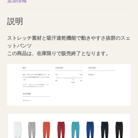
追加情報
オ
ン
説明
ス
個
ストレッチ素材と吸汗速乾機能で動きやすさ抜群のスェ
ットパンツ
この商品は、在庫限りで販売終了となります。