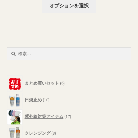
こ
オプションを選択
プ
の
シ
商
ョ
品
ン
に
は
は
商
複
検
品
数
索:
ペ
の
ー
バ
ジ
6
リ
まとめ買いセット
6
か
個
エ
ら
の
ー
10
選
商
日焼止め
10
シ
個
品
択
の
ョ
17
で
商
紫外線対策アイテム
17
ン
個
き
品
が
の
8
ま
商
あ
クレンジング
8
個
す