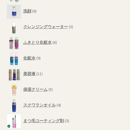
品
り
の
6
ま
商
洗顔
6
個
す。
品
の
3
オ
商
クレンジングウォーター
3
個
プ
品
の
8
シ
商
ふきとり化粧水
8
個
ョ
品
の
ン
9
商
化粧水
9
は
個
品
の
商
11
商
美容液
11
品
個
品
ペ
の
5
商
ー
保湿クリーム
5
個
品
ジ
の
4
か
商
スクワランオイル
4
個
品
ら
の
3
選
商
まつ毛コーティング剤
3
個
択
品
の