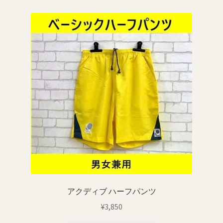
に
は
複
数
の
バ
リ
エ
ー
シ
ョ
ン
が
あ
り
アクディブ ハーフパンツ
ま
¥
3,850
す。
オ