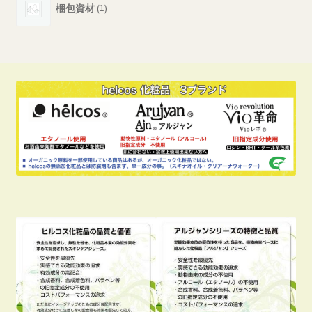
商
梱包資材
1
個
品
の
商
品