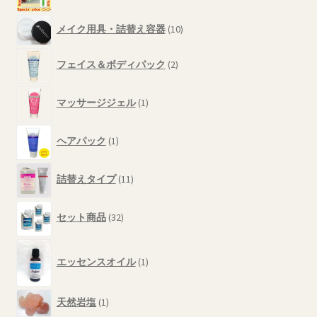
品
の
10
メイク用具・詰替え容器
10
商
個
品
の
2
フェイス＆ボディパック
2
商
個
品
の
1
商
マッサージジェル
1
個
品
の
1
商
ヘアパック
1
個
品
の
11
商
詰替えタイプ
11
個
品
の
32
商
セット商品
32
個
品
の
1
商
エッセンスオイル
1
個
品
の
商
1
天然岩塩
1
品
個