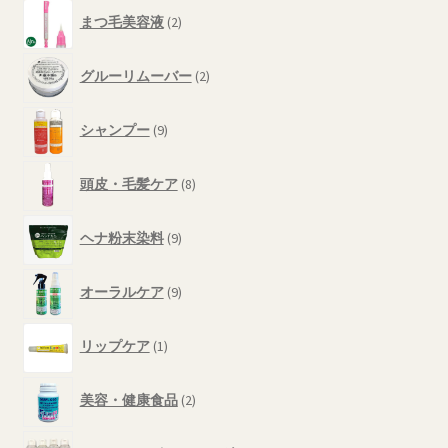
2
で
商
まつ毛美容液
2
個
き
品
の
ま
2
商
グルーリムーバー
2
個
す
品
の
9
商
シャンプー
9
個
品
の
8
商
頭皮・毛髪ケア
8
個
品
の
9
商
ヘナ粉末染料
9
個
品
の
9
商
オーラルケア
9
個
品
の
1
商
リップケア
1
個
品
の
2
商
美容・健康食品
2
個
品
の
14