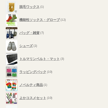
1
の
脱毛ワックス
1
個
商
の
品
12
商
機能性ソックス・グローブ
12
個
品
の
7
商
バッグ・雑貨
7
個
品
の
2
商
シューズ
2
個
品
の
3
商
トルマリンベルト・マット
3
個
品
の
10
商
ラッピングバック
10
個
品
の
1
商
ノベルティ商品
1
個
品
の
10
商
よかコスメセット
10
個
品
の
1