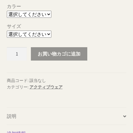
カラー
サイズ
helcos
お買い物カゴに追加
ド
ラ
イ
ス
商品コード:
該当なし
カテゴリー:
アクティブウェア
ェ
ッ
ト
パ
説明
ン
ツ
7.7