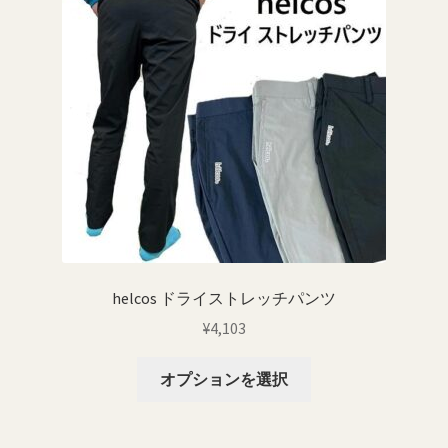
helcos ドライストレッチパンツ
¥
4,103
こ
オプションを選択
の
商
品