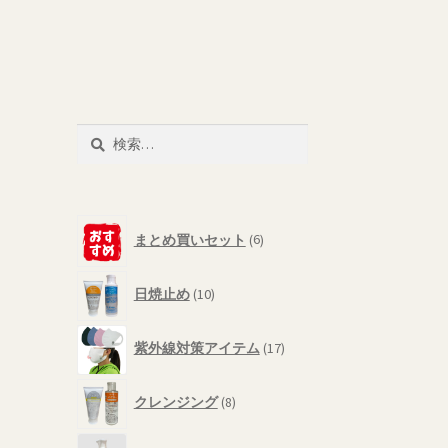
検
索:
6
まとめ買いセット
6
個
の
10
商
日焼止め
10
個
品
の
17
商
紫外線対策アイテム
17
個
品
の
8
商
クレンジング
8
個
品
の
6