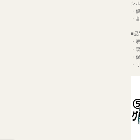
シ
・
・
■品
・表
・裏
・保
・リ