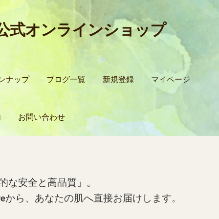
所公式オンラインショップ
ンナップ
ブログ一覧
新規登録
マイページ
内
お問い合わせ
込方法について
ロードする方法
お問い合わせ
お買い物カゴ
ご利用ガイド
ブログ
的な安全と高品質」。
re
から、あなたの肌へ直接お届けします。
ン
商品ラインナップ
営業所案内
支払い
新規登録