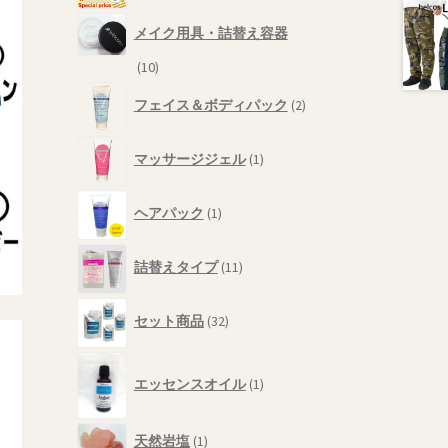
品
の
メイク用具・詰替え容器
商
品
10
10
個
2
フェイス＆ボディパック
2
の
個
商
の
1
品
商
マッサージジェル
1
個
品
の
1
商
ヘアパック
1
個
品
の
11
商
詰替えタイプ
11
個
品
の
32
商
セット商品
32
個
品
の
1
商
エッセンスオイル
1
個
品
の
商
1
天然岩塩
1