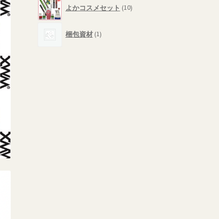
10
商
よかコスメセット
10
個
品
の
1
商
梱包資材
1
個
品
の
商
品