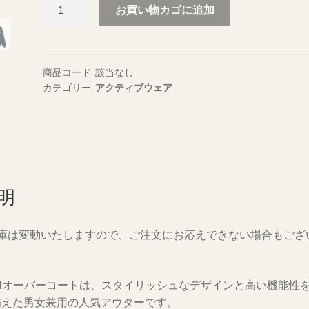
XWM
お買い物カゴに追加
オ
ー
バ
ー
商品コード:
該当なし
カテゴリー:
アクティブウェア
コ
ー
ト
個
明
在庫は変動いたしますので、ご注文にお応えできない場合もござ
。
WMオーバーコートは、スタイリッシュなデザインと高い機能性
備えた男女兼用の人気アウターです。