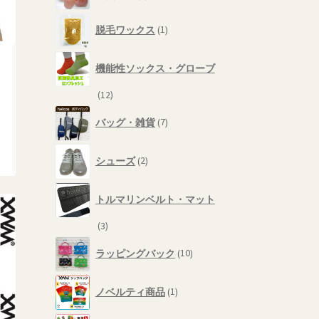
品
個
1
の
脱毛ワックス
1
個
商
の
品
商
機能性ソックス・グローブ
品
12
12
個
7
バッグ・雑貨
7
の
個
商
の
2
品
商
シューズ
2
個
品
の
商
トルマリンベルト・マット
品
3
3
個
10
ラッピングバック
10
の
個
商
の
1
品
商
ノベルティ商品
1
個
品
の