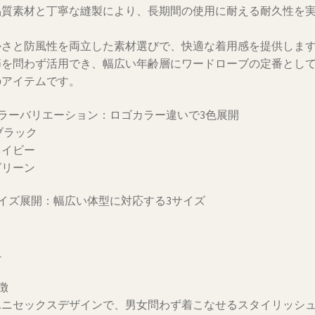
品質素材と丁寧な縫製により、長期間の使用に耐える耐久性を
。
かさと防風性を両立した素材選びで、快適な着用感を提供しま
節を問わず活用でき、幅広い年齢層にワードローブの定番とし
のアイテムです。
カラーバリエーション：ロゴカラー違いで3色展開
ブラック
ネイビー
グリーン
サイズ展開：幅広い体型に対応する3サイズ
L
徴
ユニセックスデザインで、男女問わず着こなせるスタイリッシ