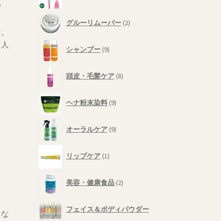
個
品
実
の
2
商
グルーリムーバー
2
個
す。
品
の
9
て人
商
シャンプー
9
個
品
の
8
商
頭皮・毛髪ケア
8
個
品
の
9
商
ヘナ粉末染料
9
個
品
の
9
商
オーラルケア
9
個
品
の
1
商
リップケア
1
個
品
の
2
商
美容・健康食品
2
個
品
の
商
フェイス＆ボディパウダー
ュな
品