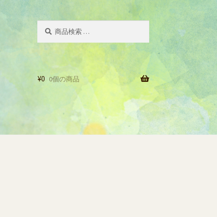
検
検
索
索
対
象:
¥
0
0個の商品
一覧