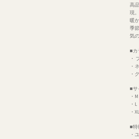
高
現
暖
季
気
■
・ 
・
・
■
・M
・L
・X
■特
・