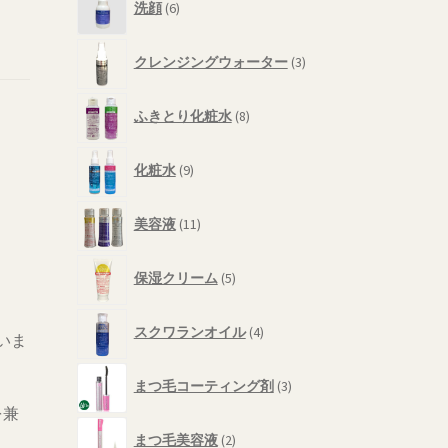
商
洗顔
6
個
品
の
3
商
クレンジングウォーター
3
個
品
の
8
商
ふきとり化粧水
8
個
品
の
9
商
化粧水
9
個
品
の
11
商
美容液
11
個
品
の
5
商
保湿クリーム
5
個
品
の
4
商
スクワランオイル
4
いま
個
品
の
3
商
まつ毛コーティング剤
3
個
品
を兼
の
2
商
まつ毛美容液
2