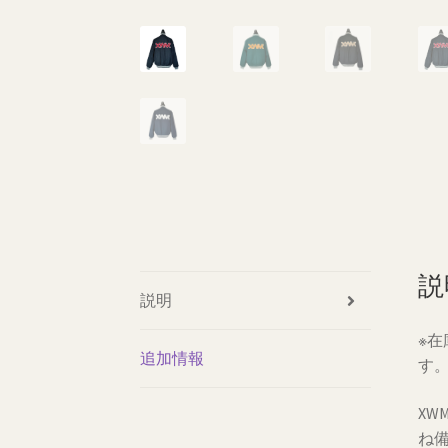
説
説明
※
追加情報
す
X
ね