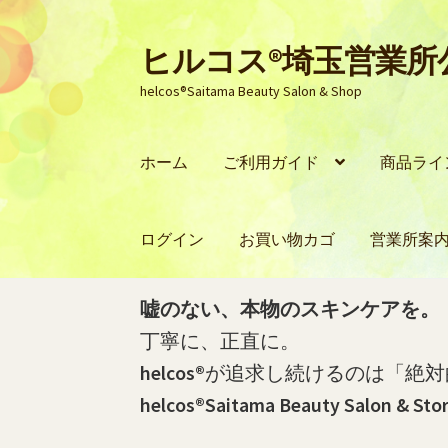
ヒルコス®埼玉営業
ナ
コ
ビ
ン
helcos®Saitama Beauty Salon & Shop
ゲ
テ
ー
ン
シ
ツ
ホーム
ご利用ガイド
商品ライ
ョ
へ
ン
ス
へ
キ
ログイン
お買い物カゴ
営業所案
ス
ッ
キ
プ
ッ
ホーム
PayPay銀行の口座開設およびお振
嘘のない、本物のスキンケアを。
プ
丁寧に、正直に。
PayPay銀行の振込明細（PDF）をダウン
helcos®
が追求し続けるのは「絶対
helcos®Saitama Beauty Salon & Sto
プライバシーポリシー
マイページ
ログイ