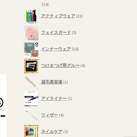
14
14
個
21
アクティブウェア
21
の
個
商
の
3
品
商
フェイスガード
3
個
品
の
10
商
インナーウェア
10
個
品
の
4
商
つけまつげ用グルー
4
個
品
の
1
商
眉毛美容液
1
個
品
の
1
商
アイライナー
1
個
品
の
4
商
ツィザー
4
個
品
の
2
商
ネイルケア
2
個