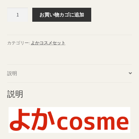
よ
お買い物カゴに追加
か
コ
ス
メ
カテゴリー:
よかコスメセット
E
セ
ッ
説明
ト
ク
リ
説明
ア
ー
ヌ
300
g
＋