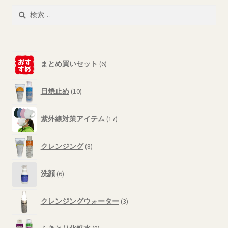
検
索:
6
まとめ買いセット
6
個
の
10
商
日焼止め
10
個
品
の
17
商
紫外線対策アイテム
17
個
品
の
8
商
クレンジング
8
個
品
の
6
商
洗顔
6
個
品
の
3
商
クレンジングウォーター
3
個
品
の
8
商