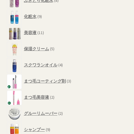
ふきとり化粧水
8
個
品
の
9
商
化粧水
9
個
品
の
11
商
美容液
11
個
品
の
5
商
保湿クリーム
5
個
品
の
4
商
スクワランオイル
4
個
品
の
3
商
まつ毛コーティング剤
3
個
品
の
2
商
まつ毛美容液
2
個
品
の
2
商
グルーリムーバー
2
個
品
の
9
商
シャンプー
9
個