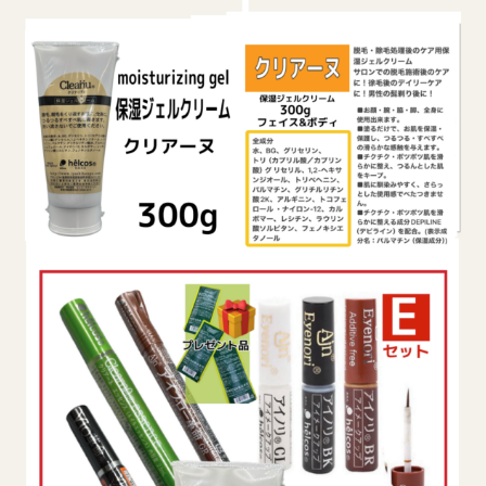
10
点
★
保
湿
ジ
ェ
ル
★
個