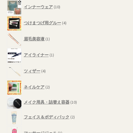
10
商
インナーウェア
10
個
品
の
4
商
つけまつげ用グルー
4
個
品
の
1
商
眉毛美容液
1
個
品
の
1
商
アイライナー
1
個
品
の
4
商
ツィザー
4
個
品
の
2
商
ネイルケア
2
個
品
の
10
メイク用具・詰替え容器
10
商
個
品
の
2
フェイス＆ボディパック
2
商
個
品
の
1
商