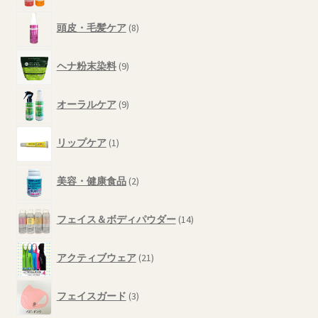
品
の
8
商
頭皮・毛髪ケア
8
個
品
の
9
商
ヘナ粉末染料
9
個
品
の
9
商
オーラルケア
9
個
品
の
1
商
リップケア
1
個
品
の
2
商
美容・健康食品
2
個
品
の
14
商
フェイス＆ボディパウダー
14
個
品
の
21
商
アクティブウェア
21
個
品
の
3
商
フェイスガード
3
個
品
の