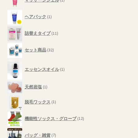
マッサージジェル
1
個
品
の
1
商
ヘアパック
1
個
品
の
11
商
詰替えタイプ
11
個
品
の
32
商
セット商品
32
個
品
の
1
商
エッセンスオイル
1
個
品
の
商
1
天然岩塩
1
品
個
1
の
脱毛ワックス
1
個
商
の
品
12
商
機能性ソックス・グローブ
12
個
品
の
7
商
バッグ・雑貨
7
個