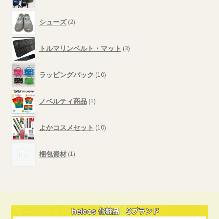
品
の
2
商
シューズ
2
個
品
の
3
商
トルマリンベルト・マット
3
個
品
の
10
商
ラッピングバック
10
個
品
の
1
商
ノベルティ商品
1
個
品
の
10
商
よかコスメセット
10
個
品
の
1
商
梱包資材
1
個
品
の
商
品