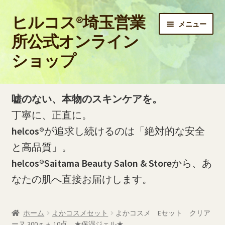
ヒルコス®埼玉営業
ナ
コ
メニュー
ビ
ン
所公式オンライン
ゲ
テ
ショップ
ー
ン
シ
ツ
ョ
へ
ホーム
ン
ス
嘘のない、本物のスキンケアを。
へ
キ
PayPay銀行の口座開設およびお振込方法について
丁寧に、正直に。
ス
ッ
helcos®
が追求し続けるのは「絶対的な安全
キ
プ
PayPay銀行の振込明細（PDF）をダウンロードする方法
ッ
と高品質」。
プ
helcos®Saitama Beauty Salon & Store
から、あ
お問い合わせ
なたの肌へ直接お届けします。
お買い物カゴ
ホーム
よかコスメセット
よかコスメ Eセット クリア
ご利用ガイド
ーヌ 300 g ＋ 10点 ★保湿ジェル★