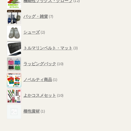
商
機能性ソックス・グローブ
12
個
品
の
7
商
バッグ・雑貨
7
個
品
の
2
商
シューズ
2
個
品
の
3
商
トルマリンベルト・マット
3
個
品
の
10
商
ラッピングバック
10
個
品
の
1
商
ノベルティ商品
1
個
品
の
10
商
よかコスメセット
10
個
品
の
1
商
梱包資材
1
個
品
の
商