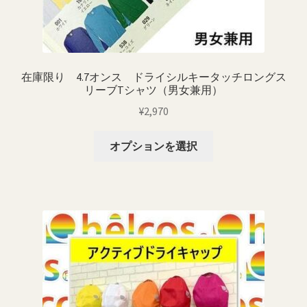
在庫限り 4.7オンス ドライシルキータッチロングス
リーブTシャツ（男女兼用）
¥
2,970
こ
オプションを選択
の
商
品
に
は
複
数
の
バ