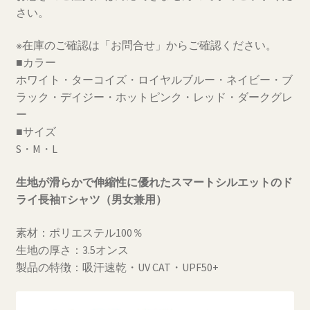
さい。
シ
ャ
※在庫のご確認は「お問合せ」からご確認ください。
ツ
■カラー
BIG
ホワイト・ターコイズ・ロイヤルブルー・ネイビー・ブ
LOGO
ラック・デイジー・ホットピンク・レッド・ダークグレ
個
ー
■サイズ
S・M・L
生地が滑らかで伸縮性に優れたスマートシルエットのド
ライ長袖Tシャツ（男女兼用）
素材：ポリエステル100％
生地の厚さ：3.5オンス
製品の特徴：吸汗速乾・UV CAT・UPF50+