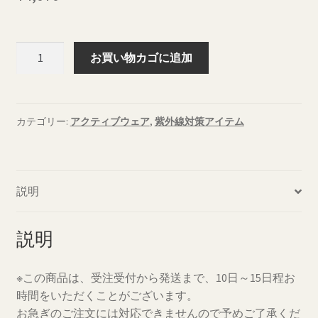
helcos
お買い物カゴに追加
3.5
オ
ン
ス
カテゴリー:
アクティブウェア
,
紫外線対策アイテム
ド
ラ
イ
説明
ロ
ン
グ
説明
ス
リ
※この商品は、受注受付から発送まで、10日～15日程お
ー
時間をいただくことがございます。
ブ
お急ぎのご注文には対応できませんので予めご了承くだ
T