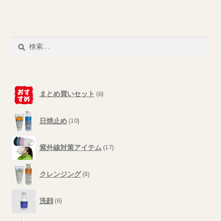
品
ン
に
は
は
商
複
検
品
数
索:
ペ
の
ー
バ
ジ
6
リ
まとめ買いセット
6
か
個
エ
ら
の
ー
10
選
商
日焼止め
10
シ
個
品
択
の
ョ
17
で
商
紫外線対策アイテム
17
ン
個
き
品
が
の
8
ま
商
あ
クレンジング
8
個
す
品
り
の
6
ま
商
洗顔
6
個
す。
品
の
3