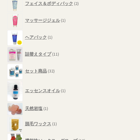
フェイス＆ボディパック
2
商
個
品
の
1
商
マッサージジェル
1
個
品
の
1
商
ヘアパック
1
個
品
の
11
商
詰替えタイプ
11
個
品
の
32
商
セット商品
32
個
品
の
1
商
エッセンスオイル
1
個
品
の
商
1
天然岩塩
1
品
個
1
の
脱毛ワックス
1
個
商
の
品
12