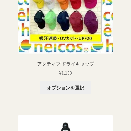
リ
エ
ー
シ
ョ
ン
が
あ
り
アクティブ ドライキャップ
ま
¥
1,133
す。
オ
こ
オプションを選択
プ
の
シ
商
ョ
品
ン
に
は
は
商
複