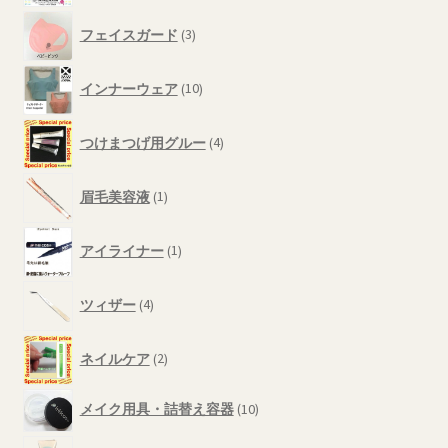
品
の
3
商
フェイスガード
3
個
品
の
10
商
インナーウェア
10
個
品
の
4
商
つけまつげ用グルー
4
個
品
の
1
商
眉毛美容液
1
個
品
の
1
商
アイライナー
1
個
品
の
4
商
ツィザー
4
個
品
の
2
商
ネイルケア
2
個
品
の
10
メイク用具・詰替え容器
10
商
個
品
の
2