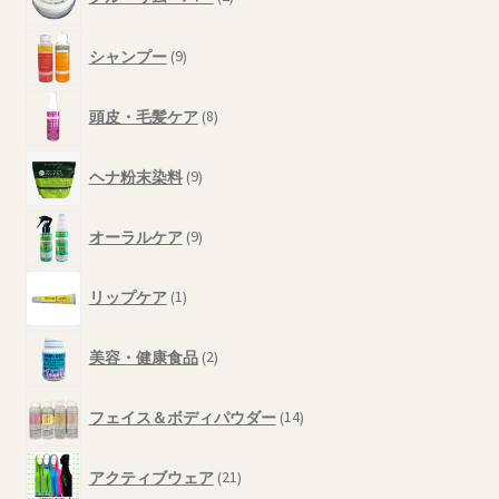
個
す
品
の
9
商
シャンプー
9
個
品
の
8
商
頭皮・毛髪ケア
8
個
品
の
9
商
ヘナ粉末染料
9
個
品
の
9
商
オーラルケア
9
個
品
の
1
商
リップケア
1
個
品
の
2
商
美容・健康食品
2
個
品
の
14
商
フェイス＆ボディパウダー
14
個
品
の
21
商
アクティブウェア
21
個