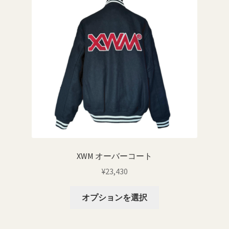
品
数
ペ
の
ー
バ
ジ
リ
か
エ
ら
ー
選
シ
択
ョ
で
ン
き
が
ま
あ
す
り
XWM オーバーコート
ま
¥
23,430
す。
オ
こ
オプションを選択
プ
の
シ
商
ョ