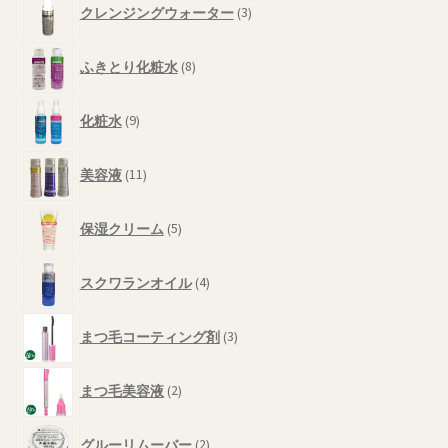
オ
商
クレンジングウォーター
3
個
プ
品
の
8
シ
商
ふきとり化粧水
8
個
ョ
品
の
ン
9
商
化粧水
9
は
個
品
の
商
11
商
美容液
11
品
個
品
ペ
の
5
商
ー
保湿クリーム
5
個
品
ジ
の
4
か
商
スクワランオイル
4
個
品
ら
の
3
選
商
まつ毛コーティング剤
3
個
択
品
の
2
で
商
まつ毛美容液
2
個
き
品
の
ま
2
商
グルーリムーバー
2