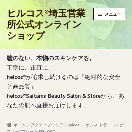
ヒルコス®埼玉営業
ナ
コ
メニュー
ビ
ン
所公式オンライン
ゲ
テ
ショップ
ー
ン
シ
ツ
ョ
へ
ホーム
ン
ス
嘘のない、本物のスキンケアを。
へ
キ
PayPay銀行の口座開設およびお振込方法について
丁寧に、正直に。
ス
ッ
helcos®
が追求し続けるのは「絶対的な安全
キ
プ
PayPay銀行の振込明細（PDF）をダウンロードする方法
ッ
と高品質」。
プ
helcos®Saitama Beauty Salon & Store
から、あ
お問い合わせ
なたの肌へ直接お届けします。
お買い物カゴ
ホーム
アクティブウェア
helcos 3.5オンス ドライロング
ご利用ガイド
スリーブTシャツ BIG LOGO