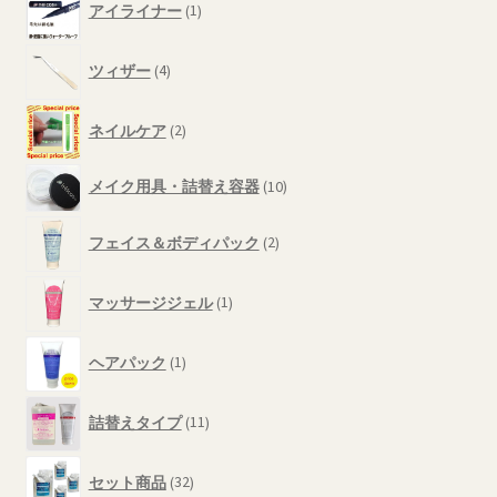
商
アイライナー
1
個
品
の
4
商
ツィザー
4
個
品
の
2
商
ネイルケア
2
個
品
の
10
メイク用具・詰替え容器
10
商
個
品
の
2
フェイス＆ボディパック
2
商
個
品
の
1
商
マッサージジェル
1
個
品
の
1
商
ヘアパック
1
個
品
の
11
商
詰替えタイプ
11
個
品
の
32
商
セット商品
32
個