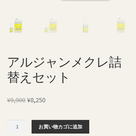
特定商取引法に基づく表記
返品・払い戻しポリシー
配送料について
アルジャンメクレ詰
替えセット
元
現
¥
9,900
¥
8,250
の
在
価
の
ア
お買い物カゴに追加
ル
格
価