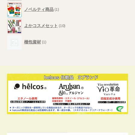
の
1
商
ノベルティ商品
1
個
品
の
10
商
よかコスメセット
10
個
品
の
1
商
梱包資材
1
個
品
の
商
品