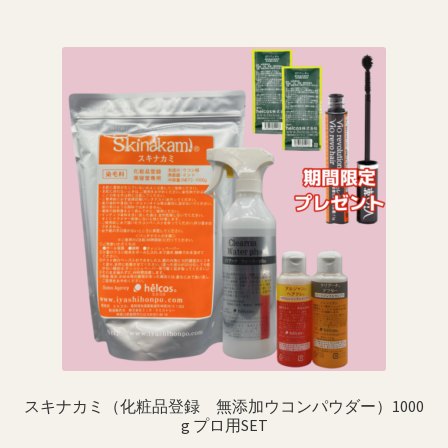
–
品
¥122,510
に
は
複
数
の
バ
リ
エ
ー
シ
ョ
ン
が
あ
り
スキナカミ（化粧品登録 無添加ウコンパウダー）1000
ま
g プロ用SET
す。