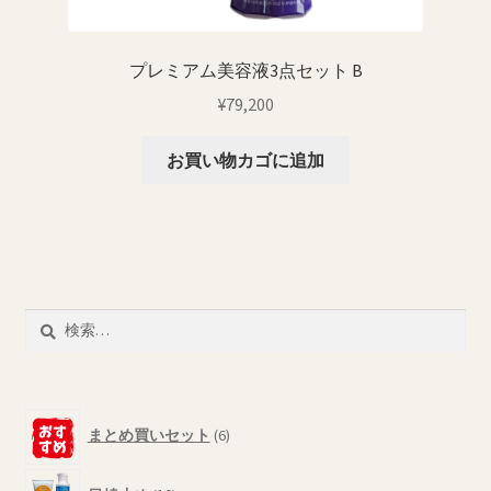
す
あ
り
プレミアム美容液3点セット B
ま
¥
79,200
す。
オ
お買い物カゴに追加
プ
シ
ョ
ン
は
商
検
品
索:
ペ
ー
ジ
6
まとめ買いセット
6
か
個
ら
の
10