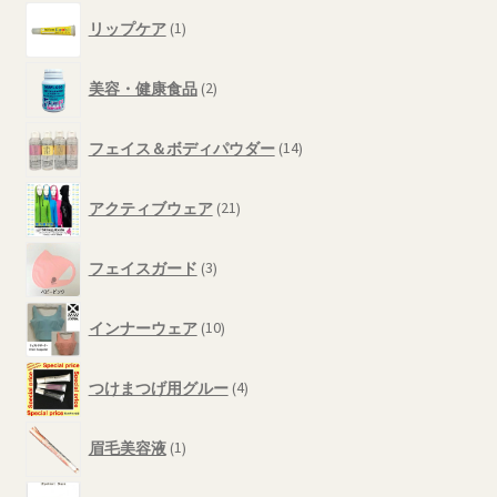
の
1
商
リップケア
1
個
品
の
2
商
美容・健康食品
2
個
品
の
14
商
フェイス＆ボディパウダー
14
個
品
の
21
商
アクティブウェア
21
個
品
の
3
商
フェイスガード
3
個
品
の
10
商
インナーウェア
10
個
品
の
4
商
つけまつげ用グルー
4
個
品
の
1
商
眉毛美容液
1
個
品
の
1