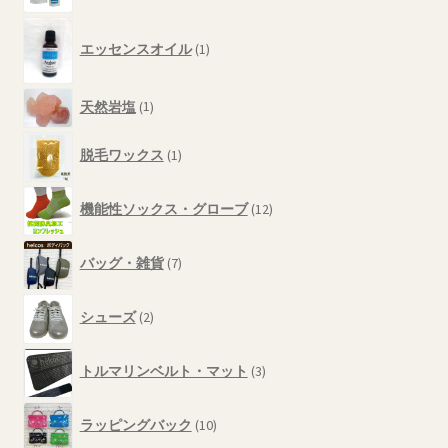
品
の
1
商
エッセンスオイル
1
個
品
の
商
1
天然岩塩
1
品
個
1
の
脱毛ワックス
1
個
商
の
品
12
商
機能性ソックス・グローブ
12
個
品
の
7
商
バッグ・雑貨
7
個
品
の
2
商
シューズ
2
個
品
の
3
商
トルマリンベルト・マット
3
個
品
の
10
商
ラッピングバック
10
個
品