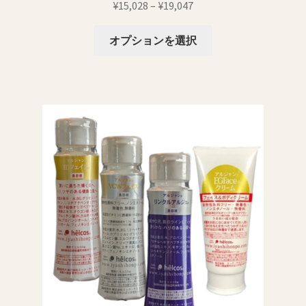
価
¥
15,028
–
¥
19,047
オ
格
プ
こ
帯:
オプションを選択
シ
の
¥15,028
ョ
商
–
ン
品
¥19,047
は
に
商
は
品
複
ペ
数
ー
の
ジ
バ
か
リ
ら
エ
選
ー
択
シ
で
ョ
き
ン
ま
が