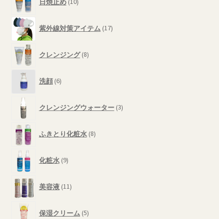
選
商
日焼止め
10
個
品
択
の
17
で
商
紫外線対策アイテム
17
個
き
品
の
8
ま
商
クレンジング
8
個
す
品
の
6
商
洗顔
6
個
品
の
3
商
クレンジングウォーター
3
個
品
の
8
商
ふきとり化粧水
8
個
品
の
9
商
化粧水
9
個
品
の
11
商
美容液
11
個
品
の
5
商
保湿クリーム
5
個