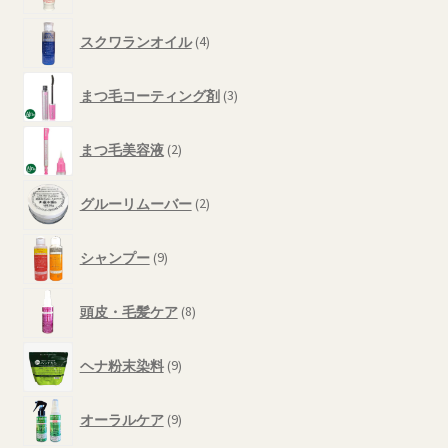
品
の
4
商
スクワランオイル
4
個
品
の
3
商
まつ毛コーティング剤
3
個
品
の
2
商
まつ毛美容液
2
個
品
の
2
商
グルーリムーバー
2
個
品
の
9
商
シャンプー
9
個
品
の
8
商
頭皮・毛髪ケア
8
個
品
の
9
商
ヘナ粉末染料
9
個
品
の
9
商
オーラルケア
9
個
品