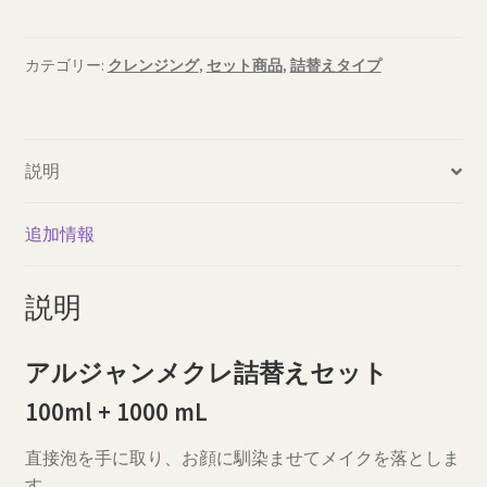
ジ
は
格
ャ
¥9,900
は
ン
カテゴリー:
クレンジング
,
セット商品
,
詰替えタイプ
メ
で
¥8,250
ク
し
で
レ
説明
詰
た。
す。
替
え
追加情報
セ
ッ
説明
ト
個
アルジャンメクレ詰替えセット
100ml + 1000 mL
直接泡を手に取り、お顔に馴染ませてメイクを落としま
す。