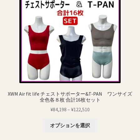
XWM Air fit life チェストサポーター&T-PAN ワンサイズ
全色各８枚 合計16枚セット
価
¥
84,198
–
¥
122,510
格
こ
帯:
オプションを選択
の
¥84,198
商