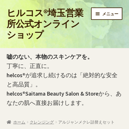
ヒルコス®埼玉営業
ナ
コ
メニュー
ビ
ン
所公式オンライン
ゲ
テ
ショップ
ー
ン
シ
ツ
ョ
へ
ホーム
ン
ス
嘘のない、本物のスキンケアを。
へ
キ
PayPay銀行の口座開設およびお振込方法について
丁寧に、正直に。
ス
ッ
helcos®
が追求し続けるのは「絶対的な安全
キ
プ
PayPay銀行の振込明細（PDF）をダウンロードする方法
ッ
と高品質」。
プ
helcos®Saitama Beauty Salon & Store
から、あ
お問い合わせ
なたの肌へ直接お届けします。
お買い物カゴ
ホーム
クレンジング
アルジャンメクレ詰替えセット
ご利用ガイド