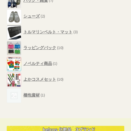
バッグ・雑貨
7
個
品
の
2
商
シューズ
2
個
品
の
3
商
トルマリンベルト・マット
3
個
品
の
10
商
ラッピングバック
10
個
品
の
1
商
ノベルティ商品
1
個
品
の
10
商
よかコスメセット
10
個
品
の
1
商
梱包資材
1
個
品
の
商
品