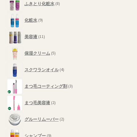
商
ふきとり化粧水
8
個
品
の
9
商
化粧水
9
個
品
の
11
商
美容液
11
個
品
の
5
商
保湿クリーム
5
個
品
の
4
商
スクワランオイル
4
個
品
の
3
商
まつ毛コーティング剤
3
個
品
の
2
商
まつ毛美容液
2
個
品
の
2
商
グルーリムーバー
2
個
品
の
9
商
シャンプー
9