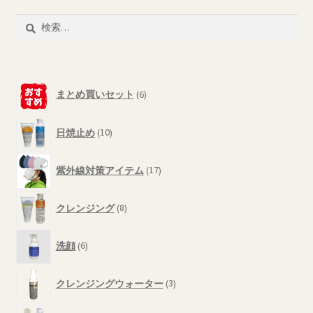
検
索:
6
まとめ買いセット
6
個
の
10
商
日焼止め
10
個
品
の
17
商
紫外線対策アイテム
17
個
品
の
8
商
クレンジング
8
個
品
の
6
商
洗顔
6
個
品
の
3
商
クレンジングウォーター
3
個
品
の
8