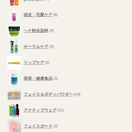
個
品
の
8
商
頭皮・毛髪ケア
8
個
品
の
9
商
ヘナ粉末染料
9
個
品
の
9
商
オーラルケア
9
個
品
の
1
商
リップケア
1
個
品
の
2
商
美容・健康食品
2
個
品
の
14
商
フェイス＆ボディパウダー
14
個
品
の
21
商
アクティブウェア
21
個
品
の
3
商
フェイスガード
3
個