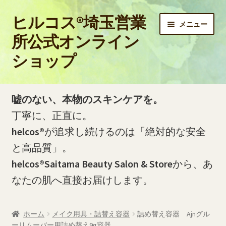
ヒルコス®埼玉営業
ナ
コ
メニュー
ビ
ン
所公式オンライン
ゲ
テ
ショップ
ー
ン
シ
ツ
ョ
へ
ホーム
ン
ス
嘘のない、本物のスキンケアを。
へ
キ
PayPay銀行の口座開設およびお振込方法について
丁寧に、正直に。
ス
ッ
helcos®
が追求し続けるのは「絶対的な安全
キ
プ
PayPay銀行の振込明細（PDF）をダウンロードする方法
ッ
と高品質」。
プ
helcos®Saitama Beauty Salon & Store
から、あ
お問い合わせ
なたの肌へ直接お届けします。
お買い物カゴ
ホーム
メイク用具・詰替え容器
詰め替え容器 Ajnグル
ご利用ガイド
ーリムーバー用詰め替え9g容器