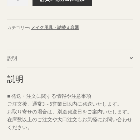
め
替
え
容
カテゴリー:
メイク用具・詰替え容器
器
Ajn
グ
説明
ル
ー
リ
説明
ム
ー
■ 発送・注文に関する情報や注意事項
バ
ご注文後、通常3～5営業日以内に発送いたします。
ー
お取り寄せの場合は、別途発送日をご案内いたします。
用
在庫数以上のご注文や大口注文もお気軽にお問い合わせ
詰
ください。
め
替