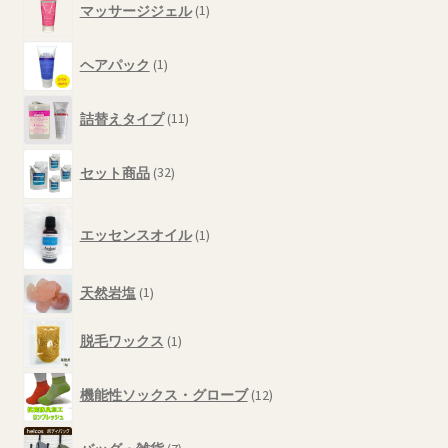
商
マッサージジェル
1
個
品
の
1
商
ヘアパック
1
個
品
の
11
商
詰替えタイプ
11
個
品
の
32
商
セット商品
32
個
品
の
1
商
エッセンスオイル
1
個
品
の
商
1
天然岩塩
1
品
個
1
の
脱毛ワックス
1
個
商
の
品
12
商
機能性ソックス・グローブ
12
個
品
の
7
商