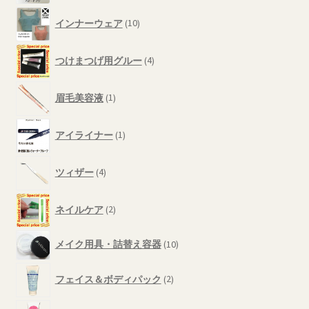
品
の
10
商
インナーウェア
10
個
品
の
4
商
つけまつげ用グルー
4
個
品
の
1
商
眉毛美容液
1
個
品
の
1
商
アイライナー
1
個
品
の
4
商
ツィザー
4
個
品
の
2
商
ネイルケア
2
個
品
の
10
メイク用具・詰替え容器
10
商
個
品
の
2
フェイス＆ボディパック
2
商
個
品
の
1