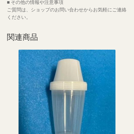
■ その他の情報や注意事項
え
ご質問は、ショップのお問い合わせからお気軽にご連絡
9g
ください。
容
器
個
関連商品